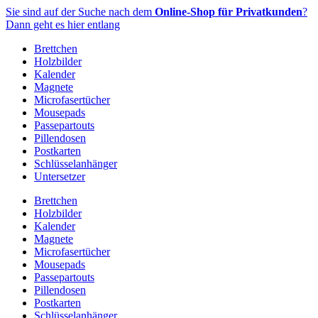
Zum
Sie sind auf der Suche nach dem
Online-Shop für Privatkunden
?
Inhalt
Dann geht es hier entlang
springen
Brettchen
Holzbilder
Kalender
Magnete
Microfasertücher
Mousepads
Passepartouts
Pillendosen
Postkarten
Schlüsselanhänger
Untersetzer
Brettchen
Holzbilder
Kalender
Magnete
Microfasertücher
Mousepads
Passepartouts
Pillendosen
Postkarten
Schlüsselanhänger