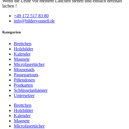
Wenn die Leute vor meinem Lädchen stehen und einfach herzhaft
lachen !
+49 172 517 83 80
info@bildervonnell.de
Kategorien
Brettchen
Holzbilder
Kalender
Magnete
Microfasertücher
Mousepads
Passepartouts
Pillendosen
Postkarten
Schlüsselanhänger
Untersetzer
Brettchen
Holzbilder
Kalender
Magnete
Microfasertücher