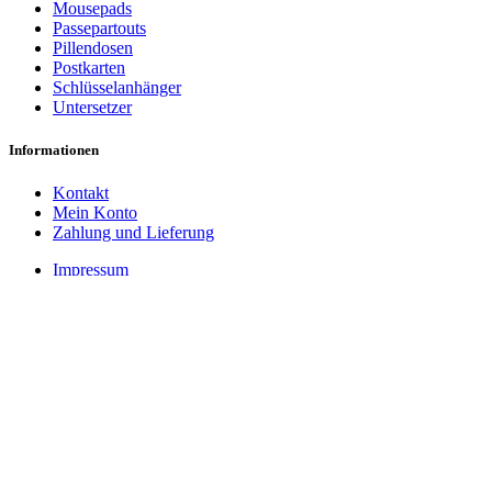
Mousepads
Passepartouts
Pillendosen
Postkarten
Schlüsselanhänger
Untersetzer
Informationen
Kontakt
Mein Konto
Zahlung und Lieferung
Impressum
Datenschutzerklärung
Cookie-Einstellungen
AGB
Widerrufsbelehrung
Vertrag widerrufen
Zahlungsarten
PayPal
Rechnung