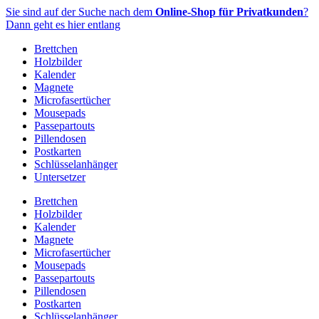
Zum
Sie sind auf der Suche nach dem
Online-Shop für Privatkunden
?
Inhalt
Dann geht es hier entlang
springen
Brettchen
Holzbilder
Kalender
Magnete
Microfasertücher
Mousepads
Passepartouts
Pillendosen
Postkarten
Schlüsselanhänger
Untersetzer
Brettchen
Holzbilder
Kalender
Magnete
Microfasertücher
Mousepads
Passepartouts
Pillendosen
Postkarten
Schlüsselanhänger