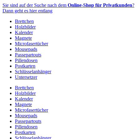
Zum
Sie sind auf der Suche nach dem
Online-Shop für Privatkunden
?
Inhalt
Dann geht es hier entlang
springen
Brettchen
Holzbilder
Kalender
Magnete
Microfasertücher
Mousepads
Passepartouts
Pillendosen
Postkarten
Schlüsselanhänger
Untersetzer
Brettchen
Holzbilder
Kalender
Magnete
Microfasertücher
Mousepads
Passepartouts
Pillendosen
Postkarten
Schlüsselanhänger