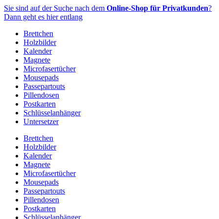
Zum
Sie sind auf der Suche nach dem
Online-Shop für Privatkunden
?
Inhalt
Dann geht es hier entlang
springen
Brettchen
Holzbilder
Kalender
Magnete
Microfasertücher
Mousepads
Passepartouts
Pillendosen
Postkarten
Schlüsselanhänger
Untersetzer
Brettchen
Holzbilder
Kalender
Magnete
Microfasertücher
Mousepads
Passepartouts
Pillendosen
Postkarten
Schlüsselanhänger