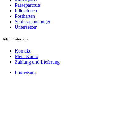
Passepartouts
Pillendosen
Postkarten
Schlüsselanhänger
Untersetzer
Informationen
Kontakt
Mein Konto
Zahlung und Lieferung
Impressum
Datenschutzerklärung
Cookie-Einstellungen
AGB
Widerrufsbelehrung
Vertrag widerrufen
Zahlungsarten
PayPal
Rechnung