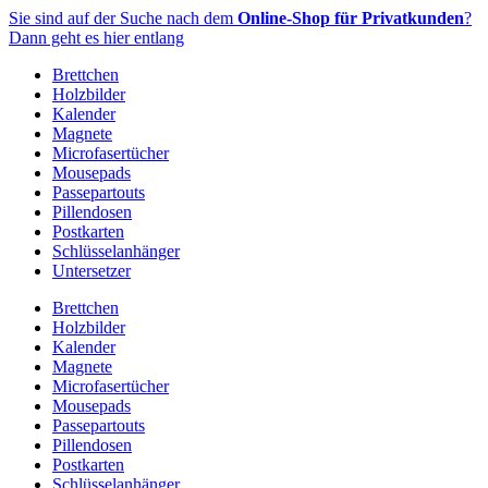
Zum
Sie sind auf der Suche nach dem
Online-Shop für Privatkunden
?
Inhalt
Dann geht es hier entlang
springen
Brettchen
Holzbilder
Kalender
Magnete
Microfasertücher
Mousepads
Passepartouts
Pillendosen
Postkarten
Schlüsselanhänger
Untersetzer
Brettchen
Holzbilder
Kalender
Magnete
Microfasertücher
Mousepads
Passepartouts
Pillendosen
Postkarten
Schlüsselanhänger