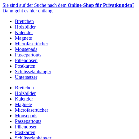
Zum
Sie sind auf der Suche nach dem
Online-Shop für Privatkunden
?
Inhalt
Dann geht es hier entlang
springen
Brettchen
Holzbilder
Kalender
Magnete
Microfasertücher
Mousepads
Passepartouts
Pillendosen
Postkarten
Schlüsselanhänger
Untersetzer
Brettchen
Holzbilder
Kalender
Magnete
Microfasertücher
Mousepads
Passepartouts
Pillendosen
Postkarten
Schlüsselanhänger