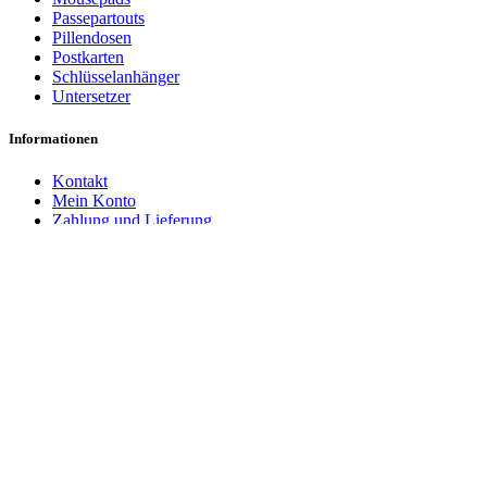
Passepartouts
Pillendosen
Postkarten
Schlüsselanhänger
Untersetzer
Informationen
Kontakt
Mein Konto
Zahlung und Lieferung
Impressum
Datenschutzerklärung
Cookie-Einstellungen
AGB
Widerrufsbelehrung
Vertrag widerrufen
Zahlungsarten
PayPal
Rechnung