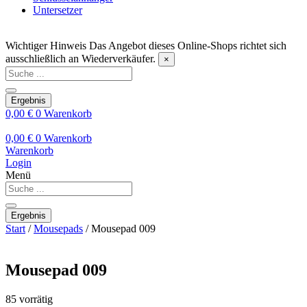
Untersetzer
Wichtiger Hinweis
Das Angebot dieses Online-Shops richtet sich
ausschließlich an Wiederverkäufer.
×
Search
...
Ergebnis
0,00
€
0
Warenkorb
0,00
€
0
Warenkorb
Warenkorb
Login
Menü
Search
...
Ergebnis
Start
/
Mousepads
/ Mousepad 009
Mousepad 009
85 vorrätig