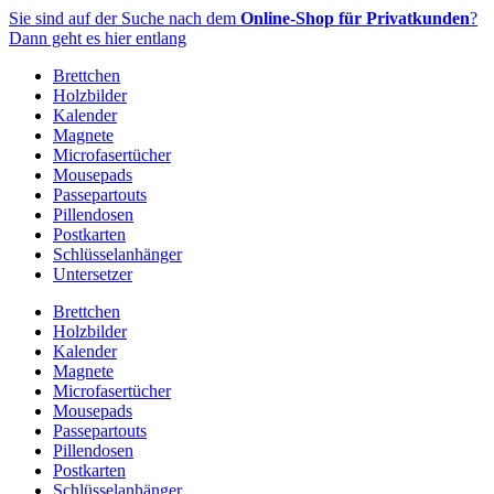
Zum
Sie sind auf der Suche nach dem
Online-Shop für Privatkunden
?
Inhalt
Dann geht es hier entlang
springen
Brettchen
Holzbilder
Kalender
Magnete
Microfasertücher
Mousepads
Passepartouts
Pillendosen
Postkarten
Schlüsselanhänger
Untersetzer
Brettchen
Holzbilder
Kalender
Magnete
Microfasertücher
Mousepads
Passepartouts
Pillendosen
Postkarten
Schlüsselanhänger