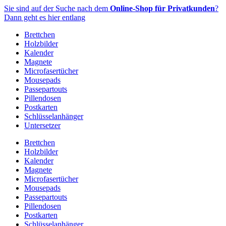
Zum
Sie sind auf der Suche nach dem
Online-Shop für Privatkunden
?
Inhalt
Dann geht es hier entlang
springen
Brettchen
Holzbilder
Kalender
Magnete
Microfasertücher
Mousepads
Passepartouts
Pillendosen
Postkarten
Schlüsselanhänger
Untersetzer
Brettchen
Holzbilder
Kalender
Magnete
Microfasertücher
Mousepads
Passepartouts
Pillendosen
Postkarten
Schlüsselanhänger