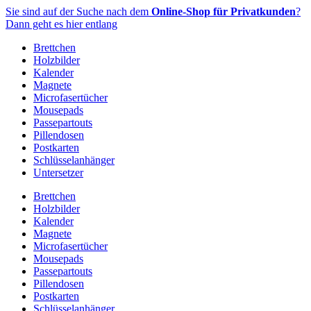
Zum
Sie sind auf der Suche nach dem
Online-Shop für Privatkunden
?
Inhalt
Dann geht es hier entlang
springen
Brettchen
Holzbilder
Kalender
Magnete
Microfasertücher
Mousepads
Passepartouts
Pillendosen
Postkarten
Schlüsselanhänger
Untersetzer
Brettchen
Holzbilder
Kalender
Magnete
Microfasertücher
Mousepads
Passepartouts
Pillendosen
Postkarten
Schlüsselanhänger