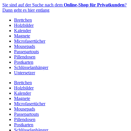
Zum
Sie sind auf der Suche nach dem
Online-Shop für Privatkunden
?
Inhalt
Dann geht es hier entlang
springen
Brettchen
Holzbilder
Kalender
Magnete
Microfasertücher
Mousepads
Passepartouts
Pillendosen
Postkarten
Schlüsselanhänger
Untersetzer
Brettchen
Holzbilder
Kalender
Magnete
Microfasertücher
Mousepads
Passepartouts
Pillendosen
Postkarten
Schlüsselanhänger