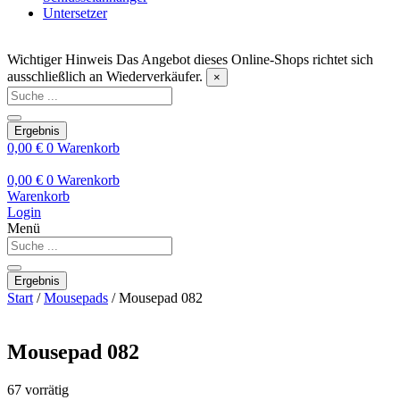
Untersetzer
Wichtiger Hinweis
Das Angebot dieses Online-Shops richtet sich
ausschließlich an Wiederverkäufer.
×
Search
...
Ergebnis
0,00
€
0
Warenkorb
0,00
€
0
Warenkorb
Warenkorb
Login
Menü
Search
...
Ergebnis
Start
/
Mousepads
/ Mousepad 082
Mousepad 082
67 vorrätig