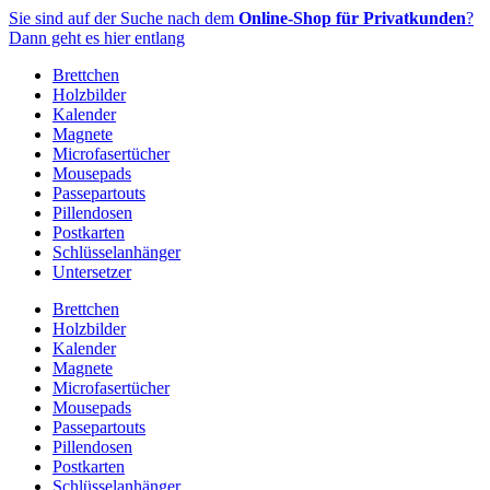
Zum
Sie sind auf der Suche nach dem
Online-Shop für Privatkunden
?
Inhalt
Dann geht es hier entlang
springen
Brettchen
Holzbilder
Kalender
Magnete
Microfasertücher
Mousepads
Passepartouts
Pillendosen
Postkarten
Schlüsselanhänger
Untersetzer
Brettchen
Holzbilder
Kalender
Magnete
Microfasertücher
Mousepads
Passepartouts
Pillendosen
Postkarten
Schlüsselanhänger