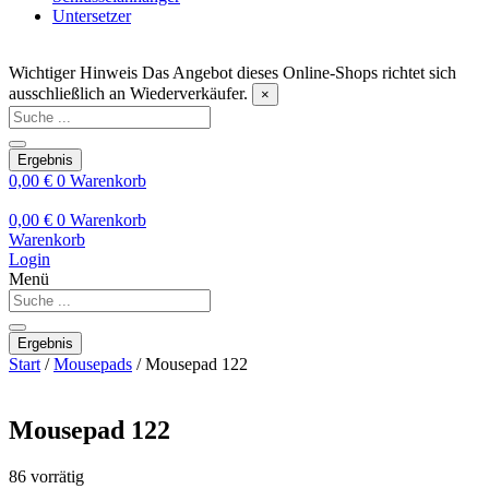
Untersetzer
Wichtiger Hinweis
Das Angebot dieses Online-Shops richtet sich
ausschließlich an Wiederverkäufer.
×
Search
...
Ergebnis
0,00
€
0
Warenkorb
0,00
€
0
Warenkorb
Warenkorb
Login
Menü
Search
...
Ergebnis
Start
/
Mousepads
/ Mousepad 122
Mousepad 122
86 vorrätig