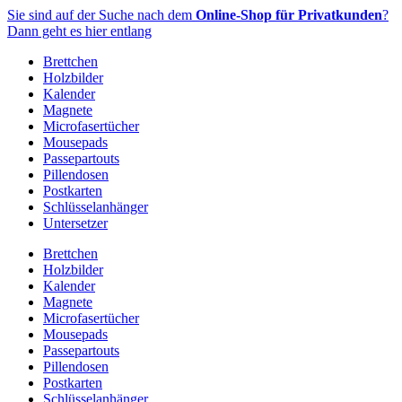
Zum
Sie sind auf der Suche nach dem
Online-Shop für Privatkunden
?
Inhalt
Dann geht es hier entlang
springen
Brettchen
Holzbilder
Kalender
Magnete
Microfasertücher
Mousepads
Passepartouts
Pillendosen
Postkarten
Schlüsselanhänger
Untersetzer
Brettchen
Holzbilder
Kalender
Magnete
Microfasertücher
Mousepads
Passepartouts
Pillendosen
Postkarten
Schlüsselanhänger