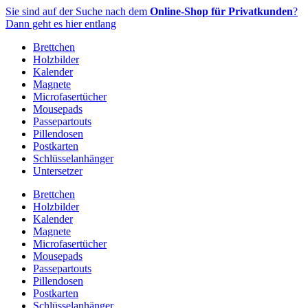
Zum
Sie sind auf der Suche nach dem
Online-Shop für Privatkunden
?
Inhalt
Dann geht es hier entlang
springen
Brettchen
Holzbilder
Kalender
Magnete
Microfasertücher
Mousepads
Passepartouts
Pillendosen
Postkarten
Schlüsselanhänger
Untersetzer
Brettchen
Holzbilder
Kalender
Magnete
Microfasertücher
Mousepads
Passepartouts
Pillendosen
Postkarten
Schlüsselanhänger