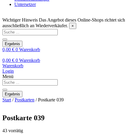
Untersetzer
Wichtiger Hinweis
Das Angebot dieses Online-Shops richtet sich
ausschließlich an Wiederverkäufer.
×
Search
...
Ergebnis
0,00
€
0
Warenkorb
0,00
€
0
Warenkorb
Warenkorb
Login
Menü
Search
...
Ergebnis
Start
/
Postkarten
/ Postkarte 039
Postkarte 039
43 vorrätig