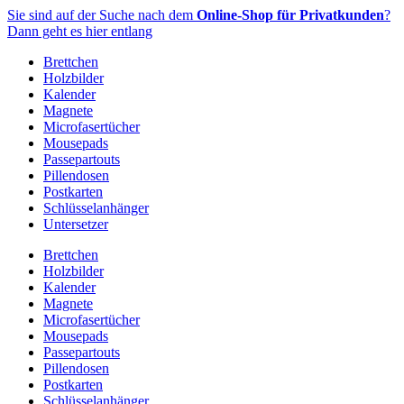
Zum
Sie sind auf der Suche nach dem
Online-Shop für Privatkunden
?
Inhalt
Dann geht es hier entlang
springen
Brettchen
Holzbilder
Kalender
Magnete
Microfasertücher
Mousepads
Passepartouts
Pillendosen
Postkarten
Schlüsselanhänger
Untersetzer
Brettchen
Holzbilder
Kalender
Magnete
Microfasertücher
Mousepads
Passepartouts
Pillendosen
Postkarten
Schlüsselanhänger