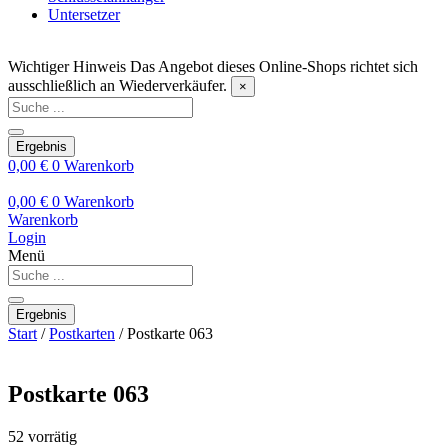
Untersetzer
Wichtiger Hinweis
Das Angebot dieses Online-Shops richtet sich
ausschließlich an Wiederverkäufer.
×
Search
...
Ergebnis
0,00
€
0
Warenkorb
0,00
€
0
Warenkorb
Warenkorb
Login
Menü
Search
...
Ergebnis
Start
/
Postkarten
/ Postkarte 063
Postkarte 063
52 vorrätig