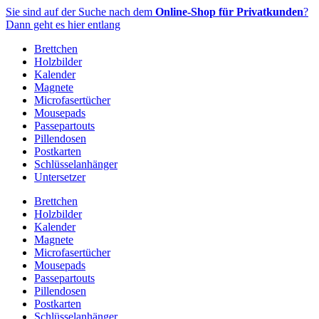
Zum
Sie sind auf der Suche nach dem
Online-Shop für Privatkunden
?
Inhalt
Dann geht es hier entlang
springen
Brettchen
Holzbilder
Kalender
Magnete
Microfasertücher
Mousepads
Passepartouts
Pillendosen
Postkarten
Schlüsselanhänger
Untersetzer
Brettchen
Holzbilder
Kalender
Magnete
Microfasertücher
Mousepads
Passepartouts
Pillendosen
Postkarten
Schlüsselanhänger