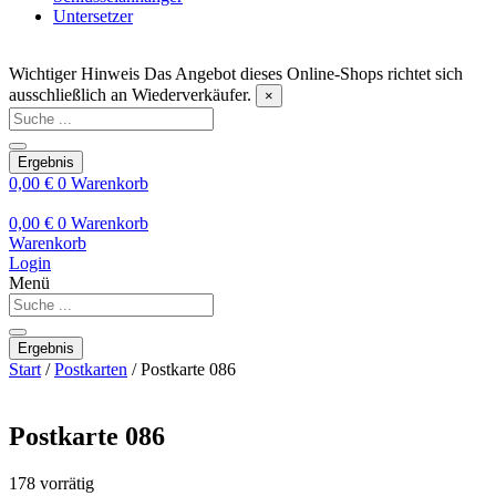
Untersetzer
Wichtiger Hinweis
Das Angebot dieses Online-Shops richtet sich
ausschließlich an Wiederverkäufer.
×
Search
...
Ergebnis
0,00
€
0
Warenkorb
0,00
€
0
Warenkorb
Warenkorb
Login
Menü
Search
...
Ergebnis
Start
/
Postkarten
/ Postkarte 086
Postkarte 086
178 vorrätig