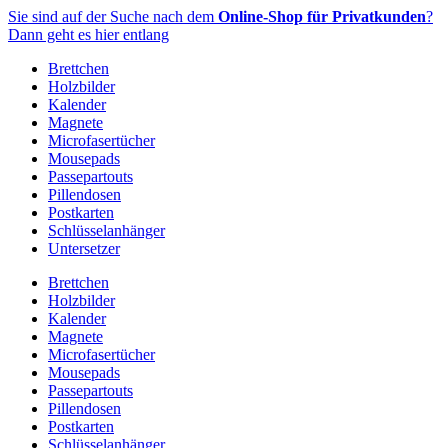
Zum
Sie sind auf der Suche nach dem
Online-Shop für Privatkunden
?
Inhalt
Dann geht es hier entlang
springen
Brettchen
Holzbilder
Kalender
Magnete
Microfasertücher
Mousepads
Passepartouts
Pillendosen
Postkarten
Schlüsselanhänger
Untersetzer
Brettchen
Holzbilder
Kalender
Magnete
Microfasertücher
Mousepads
Passepartouts
Pillendosen
Postkarten
Schlüsselanhänger