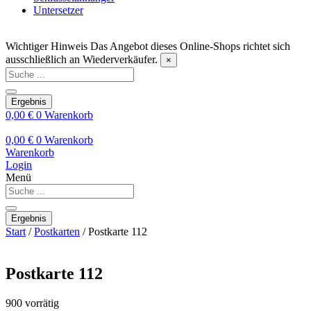
Untersetzer
Wichtiger Hinweis
Das Angebot dieses Online-Shops richtet sich
ausschließlich an Wiederverkäufer.
×
Search
...
Ergebnis
0,00
€
0
Warenkorb
0,00
€
0
Warenkorb
Warenkorb
Login
Menü
Search
...
Ergebnis
Start
/
Postkarten
/ Postkarte 112
Postkarte 112
900 vorrätig