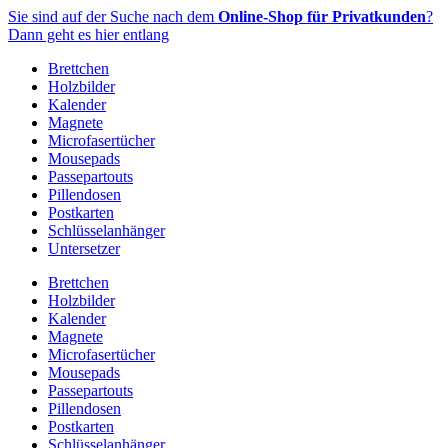
Zum
Sie sind auf der Suche nach dem
Online-Shop für Privatkunden
?
Inhalt
Dann geht es hier entlang
springen
Brettchen
Holzbilder
Kalender
Magnete
Microfasertücher
Mousepads
Passepartouts
Pillendosen
Postkarten
Schlüsselanhänger
Untersetzer
Brettchen
Holzbilder
Kalender
Magnete
Microfasertücher
Mousepads
Passepartouts
Pillendosen
Postkarten
Schlüsselanhänger