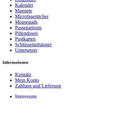
Kalender
Magnete
Microfasertücher
Mousepads
Passepartouts
Pillendosen
Postkarten
Schlüsselanhänger
Untersetzer
Informationen
Kontakt
Mein Konto
Zahlung und Lieferung
Impressum
Datenschutzerklärung
Cookie-Einstellungen
AGB
Widerrufsbelehrung
Vertrag widerrufen