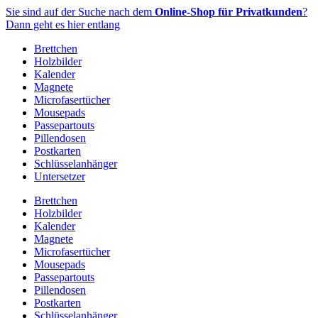
Zum
Sie sind auf der Suche nach dem
Online-Shop für Privatkunden
?
Inhalt
Dann geht es hier entlang
springen
Brettchen
Holzbilder
Kalender
Magnete
Microfasertücher
Mousepads
Passepartouts
Pillendosen
Postkarten
Schlüsselanhänger
Untersetzer
Brettchen
Holzbilder
Kalender
Magnete
Microfasertücher
Mousepads
Passepartouts
Pillendosen
Postkarten
Schlüsselanhänger