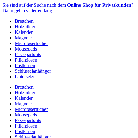
Zum
Sie sind auf der Suche nach dem
Online-Shop für Privatkunden
?
Inhalt
Dann geht es hier entlang
springen
Brettchen
Holzbilder
Kalender
Magnete
Microfasertücher
Mousepads
Passepartouts
Pillendosen
Postkarten
Schlüsselanhänger
Untersetzer
Brettchen
Holzbilder
Kalender
Magnete
Microfasertücher
Mousepads
Passepartouts
Pillendosen
Postkarten
Schlüsselanhänger