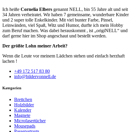
Ich heiße
Cornelia Elbers
genannt NELL, bin 55 Jahre alt und seit
34 Jahren verheiratet. Wir haben 7 gemeinsame, wunderbare Kinder
und 2 super tolle Enkelkinder. Mit viel bunter Farbe, Pinsel,
Leinwänden, viel Spaß, Witz und Humor, durfte ich mein Hobby
zum Beruf machen. Was dabei herauskommt , ist „origiNELL“ und
darf gerne hier im Shop angeschaut und bestellt werden.
Der größte Lohn meiner Arbeit?
Wenn die Leute vor meinem Lädchen stehen und einfach herzhaft
lachen !
+49 172 517 83 80
info@bildervonnell.de
Kategorien
Brettchen
Holzbilder
Kalender
Magnete
Microfasertücher
Mousepads
Passepartouts