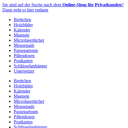
Zum
Sie sind auf der Suche nach dem
Online-Shop für Privatkunden
?
Inhalt
Dann geht es hier entlang
springen
Brettchen
Holzbilder
Kalender
Magnete
Microfasertücher
Mousepads
Passepartouts
Pillendosen
Postkarten
Schlüsselanhänger
Untersetzer
Brettchen
Holzbilder
Kalender
Magnete
Microfasertücher
Mousepads
Passepartouts
Pillendosen
Postkarten
Schlüsselanhänger