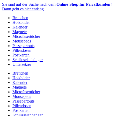
Zum
Sie sind auf der Suche nach dem
Online-Shop für Privatkunden
?
Inhalt
Dann geht es hier entlang
springen
Brettchen
Holzbilder
Kalender
Magnete
Microfasertücher
Mousepads
Passepartouts
Pillendosen
Postkarten
Schlüsselanhänger
Untersetzer
Brettchen
Holzbilder
Kalender
Magnete
Microfasertücher
Mousepads
Passepartouts
Pillendosen
Postkarten
Schlüsselanhänger