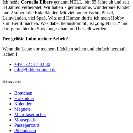
Ich heiße
Cornelia Elbers
genannt NELL, bin 55 Jahre alt und seit
34 Jahren verheiratet. Wir haben 7 gemeinsame, wunderbare Kinder
und 2 super tolle Enkelkinder. Mit viel bunter Farbe, Pinsel,
Leinwänden, viel Spaß, Witz und Humor, durfte ich mein Hobby
zum Beruf machen. Was dabei herauskommt , ist „origiNELL“ und
darf gerne hier im Shop angeschaut und bestellt werden.
Der größte Lohn meiner Arbeit?
Wenn die Leute vor meinem Lädchen stehen und einfach herzhaft
lachen !
+49 172 517 83 80
info@bildervonnell.de
Kategorien
Brettchen
Holzbilder
Kalender
Magnete
Microfasertücher
Mousepads
Passepartouts
Pillendosen