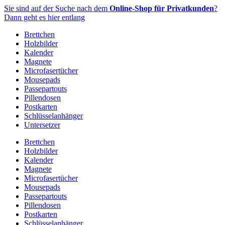
Zum
Sie sind auf der Suche nach dem
Online-Shop für Privatkunden
?
Inhalt
Dann geht es hier entlang
springen
Brettchen
Holzbilder
Kalender
Magnete
Microfasertücher
Mousepads
Passepartouts
Pillendosen
Postkarten
Schlüsselanhänger
Untersetzer
Brettchen
Holzbilder
Kalender
Magnete
Microfasertücher
Mousepads
Passepartouts
Pillendosen
Postkarten
Schlüsselanhänger