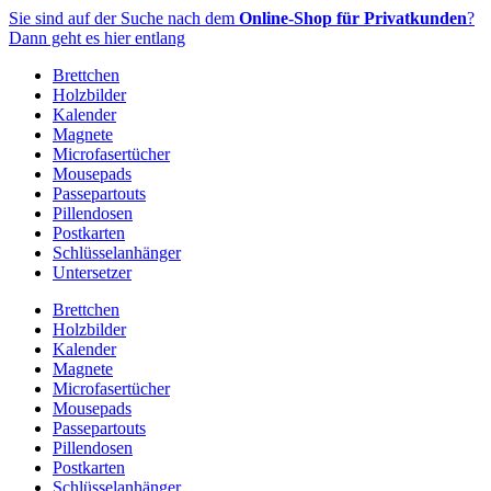
Zum
Sie sind auf der Suche nach dem
Online-Shop für Privatkunden
?
Inhalt
Dann geht es hier entlang
springen
Brettchen
Holzbilder
Kalender
Magnete
Microfasertücher
Mousepads
Passepartouts
Pillendosen
Postkarten
Schlüsselanhänger
Untersetzer
Brettchen
Holzbilder
Kalender
Magnete
Microfasertücher
Mousepads
Passepartouts
Pillendosen
Postkarten
Schlüsselanhänger