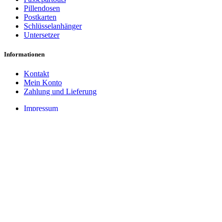
Pillendosen
Postkarten
Schlüsselanhänger
Untersetzer
Informationen
Kontakt
Mein Konto
Zahlung und Lieferung
Impressum
Datenschutzerklärung
Cookie-Einstellungen
AGB
Widerrufsbelehrung
Vertrag widerrufen
Zahlungsarten
PayPal
Rechnung
Facebook
Pinterest