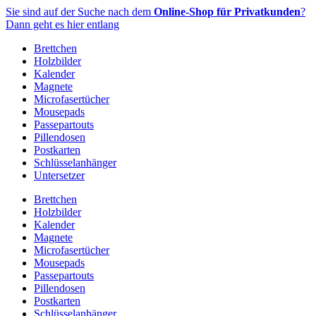
Zum
Sie sind auf der Suche nach dem
Online-Shop für Privatkunden
?
Inhalt
Dann geht es hier entlang
springen
Brettchen
Holzbilder
Kalender
Magnete
Microfasertücher
Mousepads
Passepartouts
Pillendosen
Postkarten
Schlüsselanhänger
Untersetzer
Brettchen
Holzbilder
Kalender
Magnete
Microfasertücher
Mousepads
Passepartouts
Pillendosen
Postkarten
Schlüsselanhänger