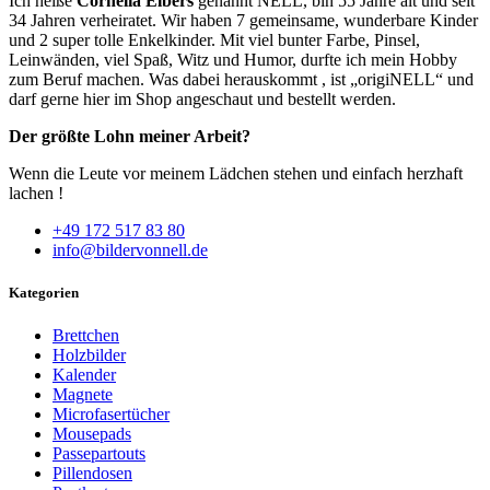
Ich heiße
Cornelia Elbers
genannt NELL, bin 55 Jahre alt und seit
34 Jahren verheiratet. Wir haben 7 gemeinsame, wunderbare Kinder
und 2 super tolle Enkelkinder. Mit viel bunter Farbe, Pinsel,
Leinwänden, viel Spaß, Witz und Humor, durfte ich mein Hobby
zum Beruf machen. Was dabei herauskommt , ist „origiNELL“ und
darf gerne hier im Shop angeschaut und bestellt werden.
Der größte Lohn meiner Arbeit?
Wenn die Leute vor meinem Lädchen stehen und einfach herzhaft
lachen !
+49 172 517 83 80
info@bildervonnell.de
Kategorien
Brettchen
Holzbilder
Kalender
Magnete
Microfasertücher
Mousepads
Passepartouts
Pillendosen