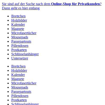
Zum
Sie sind auf der Suche nach dem
Online-Shop für Privatkunden
?
Inhalt
Dann geht es hier entlang
springen
Brettchen
Holzbilder
Kalender
Magnete
Microfasertücher
Mousepads
Passepartouts
Pillendosen
Postkarten
Schlüsselanhänger
Untersetzer
Brettchen
Holzbilder
Kalender
Magnete
Microfasertücher
Mousepads
Passepartouts
Pillendosen
Postkarten
Schlüsselanhänger