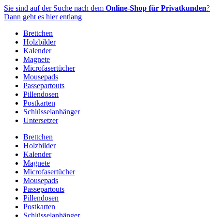
Zum
Sie sind auf der Suche nach dem
Online-Shop für Privatkunden
?
Inhalt
Dann geht es hier entlang
springen
Brettchen
Holzbilder
Kalender
Magnete
Microfasertücher
Mousepads
Passepartouts
Pillendosen
Postkarten
Schlüsselanhänger
Untersetzer
Brettchen
Holzbilder
Kalender
Magnete
Microfasertücher
Mousepads
Passepartouts
Pillendosen
Postkarten
Schlüsselanhänger