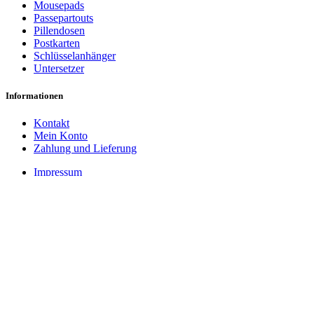
Mousepads
Passepartouts
Pillendosen
Postkarten
Schlüsselanhänger
Untersetzer
Informationen
Kontakt
Mein Konto
Zahlung und Lieferung
Impressum
Datenschutzerklärung
Cookie-Einstellungen
AGB
Widerrufsbelehrung
Vertrag widerrufen
Zahlungsarten
PayPal
Rechnung