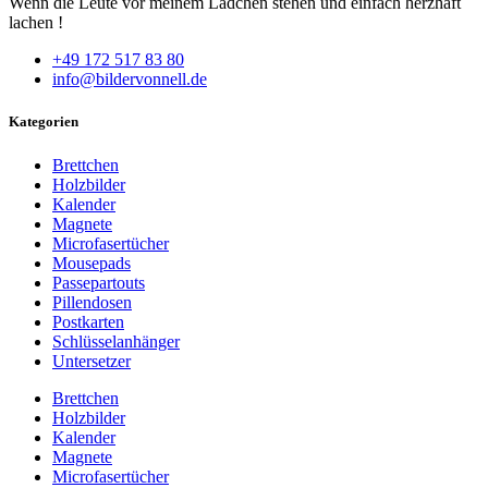
Wenn die Leute vor meinem Lädchen stehen und einfach herzhaft
lachen !
+49 172 517 83 80
info@bildervonnell.de
Kategorien
Brettchen
Holzbilder
Kalender
Magnete
Microfasertücher
Mousepads
Passepartouts
Pillendosen
Postkarten
Schlüsselanhänger
Untersetzer
Brettchen
Holzbilder
Kalender
Magnete
Microfasertücher